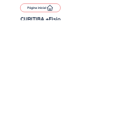
Página inicial
CURITIBA
+
Fisio
Game of fisio
Idealizadores
imprensa
Evento 2018
Evento 2019
Evento 2020
Evento 2022