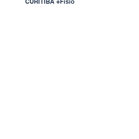
CURITIBA
+
Fisio
Game of fisio
Idealizadores
imprensa
Evento 2018
Evento 2019
Evento 2020
Evento 2022