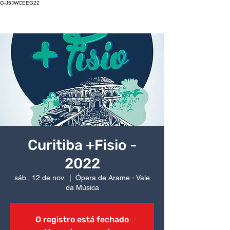
G-J5JWCEEG22
Curitiba +Fisio -
2022
sáb., 12 de nov.
  |  
Ópera de Arame - Vale
da Música
O registro está fechado